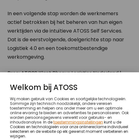
In een volgende stap worden de werknemers
actief betrokken bij het beheren van hun eigen
werktijden via de intuïtieve ATOSS Self Services.
Dat is de eerstvolgende, doelgerichte stap naar
Logistiek 4.0 en een toekomstbestendige
werkomgeving.
Bron: ATOSS Klant Rhenus Logistics Nederland |
ATOSS Jaarverslag
Klanten
Rhenus Contract Logistics
© ATOSS Software SE