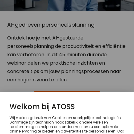
AI-gedreven personeelsplanning
Ontdek hoe je met AI-gestuurde
personeelsplanning de productiviteit en efficiëntie
kan verbeteren. In dit 45 minuten durende
webinar delen we praktische inzichten en
concrete tips om jouw planningsprocessen naar
een hoger niveau te tillen.
Aanvraag opname