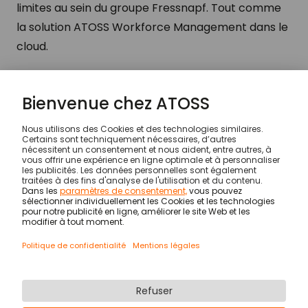
limites au sein du groupe Fressnapf. Tout comme
la solution ATOSS Workforce Management dans le
cloud.
Source: ATOSS Client Fressnapf Holding SE | ATOSS
Rapport annuel 2019
Clients
Fressnapf | Maxi Zoo
© ATOSS Software SE
impression
Conditions générales
DPA
Sécurité
Notes légales
Politique de confidentialité
Newsletter