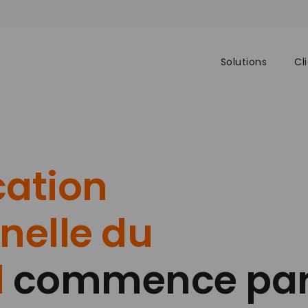
Solutions
Cl
cation
nelle du
l
commence pa