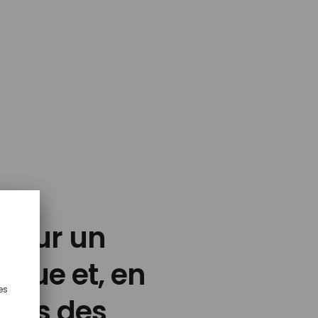
s sur un
que et, en
ions des