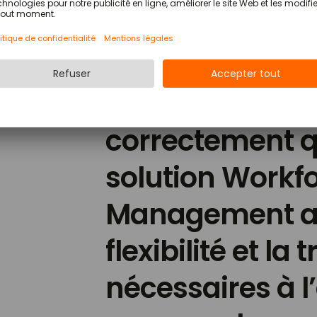
besoins, nous 
réagir rapidem
trouvant des c
correctement qu
solution Workf
Management ap
flexibilité et l
nécessaires à l