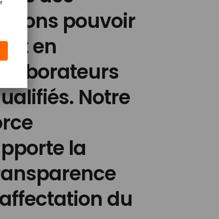
devons pouvoir
ent en
ollaborateurs
alifiés. Notre
orce
porte la
a transparence
’affectation du